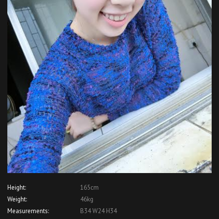
Height:
165cm
Weight:
46kg
Measurements:
B34 W24 H34