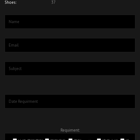
Shoes:
37
Requiment: